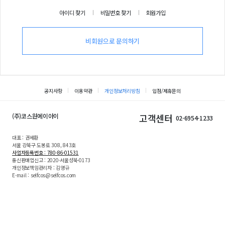
아이디 찾기
비밀번호 찾기
회원가입
비회원으로 문의하기
공지사항
이용약관
개인정보처리방침
입점/제휴문의
(주)코스원에이아이
고객센터
02-6954-1233
대표 : 권세환
서울 강북구 도봉로 308, 843호
사업자등록번호 : 780-86-01531
통신판매업신고 : 2020-서울성북-0173
개인정보책임관리자 : 김영규
E-mail : selfcos@selfcos.com