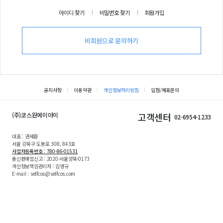
아이디 찾기
비밀번호 찾기
회원가입
비회원으로 문의하기
공지사항
이용약관
개인정보처리방침
입점/제휴문의
(주)코스원에이아이
고객센터
02-6954-1233
대표 : 권세환
서울 강북구 도봉로 308, 843호
사업자등록번호 : 780-86-01531
통신판매업신고 : 2020-서울성북-0173
개인정보책임관리자 : 김영규
E-mail : selfcos@selfcos.com