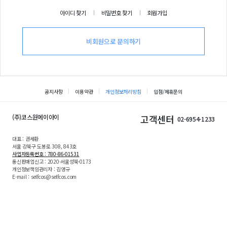
아이디 찾기
비밀번호 찾기
회원가입
비회원으로 문의하기
공지사항
이용약관
개인정보처리방침
입점/제휴문의
(주)코스원에이아이
고객센터
02-6954-1233
대표 : 권세환
서울 강북구 도봉로 308, 843호
사업자등록번호 : 780-86-01531
통신판매업신고 : 2020-서울성북-0173
개인정보책임관리자 : 김영규
E-mail : selfcos@selfcos.com