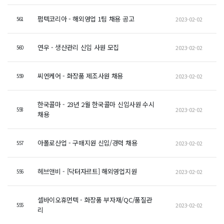
펌텍코리아 - 해외영업 1팀 채용 공고
2023-02-02
561
연우 - 생산관리 신입 사원 모집
2023-02-02
560
씨엔케어 - 화장품 제조사원 채용
2023-02-02
559
한국콜마 - 23년 2월 한국콜마 신입사원 수시
2023-02-02
558
채용
아폴로산업 - 구매지원 신입/경력 채용
2023-02-02
557
헤브앤비 - [닥터자르트] 해외영업지원
2023-02-02
556
셀바이오휴먼텍 - 화장품 부자재/QC/품질관
2023-02-02
555
리