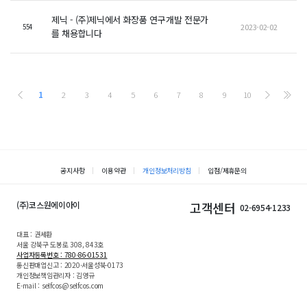
제닉 - (주)제닉에서 화장품 연구개발 전문가
2023-02-02
554
를 채용합니다
1
2
3
4
5
6
7
8
9
10
공지사항
이용약관
개인정보처리방침
입점/제휴문의
(주)코스원에이아이
고객센터
02-6954-1233
대표 : 권세환
서울 강북구 도봉로 308, 843호
사업자등록번호 : 780-86-01531
통신판매업신고 : 2020-서울성북-0173
개인정보책임관리자 : 김영규
E-mail : selfcos@selfcos.com