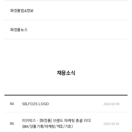
화장품법&정보
화장품뉴스
채용소식
SELFCOS LOGO
2026-03-09
563
미미박스 - [화장품] 브랜드 마케팅 총괄 리더
2023-02-02
562
(BM/상품기획/마케팅/색조/기초)