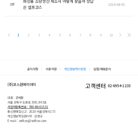
화장품 소량생산 제조사 어떻게 찾을까 정답
2024-08-05
197
은 셀프코스
1
2
3
4
5
6
7
8
9
10
공지사항
이용약관
개인정보처리방침
입점/제휴문의
(주)코스원에이아이
고객센터
02-6954-1233
대표 : 권세환
서울 강북구 도봉로 308, 843호
사업자등록번호 : 780-86-01531
통신판매업신고 : 2020-서울성북-0173
개인정보책임관리자 : 김영규
E-mail : selfcos@selfcos.com