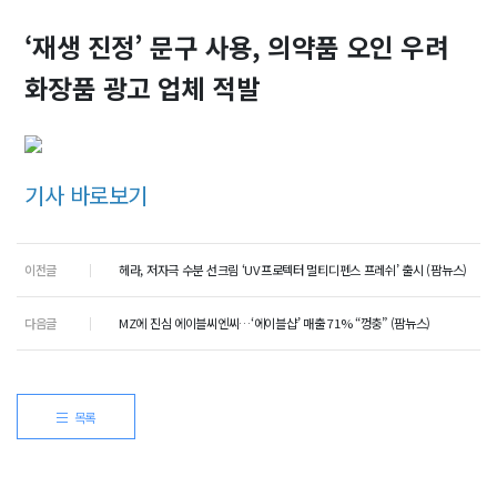
‘재생 진정’ 문구 사용, 의약품 오인 우려
화장품 광고 업체 적발
기사 바로보기
이전글
헤라, 저자극 수분 선크림 ‘UV프로텍터 멀티디펜스 프레쉬’ 출시 (팜뉴스)
다음글
MZ에 진심 에이블씨엔씨…‘에이블샵’ 매출 71% “껑충” (팜뉴스)
목록