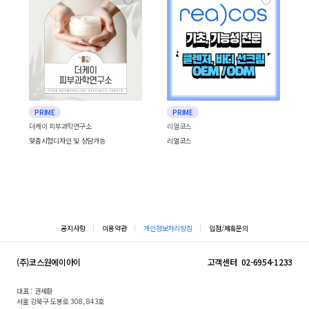
PRIME
PRIME
더케이 피부과학연구소
리얼코스
맞춤시험디자인 및 상담가능
리얼코스
공지사항
이용약관
개인정보처리방침
입점/제휴문의
(주)코스원에이아이
고객센터
02-6954-1233
대표 : 권세환
서울 강북구 도봉로 308, 843호