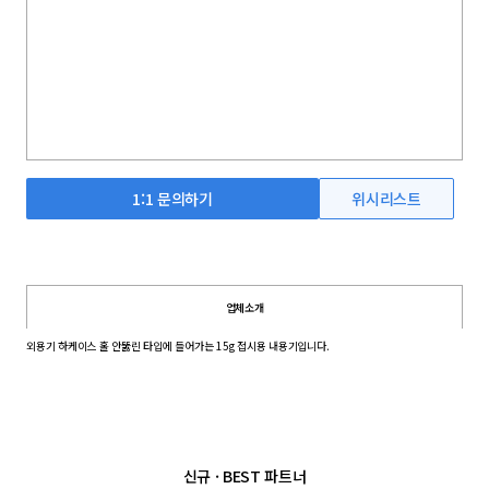
1:1 문의하기
위시리스트
업체소개
외용기 하케이스 홀 안뚫린 타입에 들어가는 15g 접시용 내용기입니다.
신규 · BEST 파트너