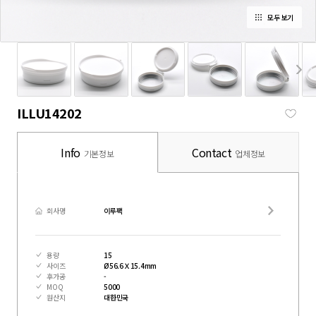
모두 보기
ILLU14202
Info
Contact
기본정보
업체정보
회사명
이루팩
용량
15
사이즈
Ø56.6Ｘ15.4mm
후가공
-
MOQ
5000
원산지
대한민국