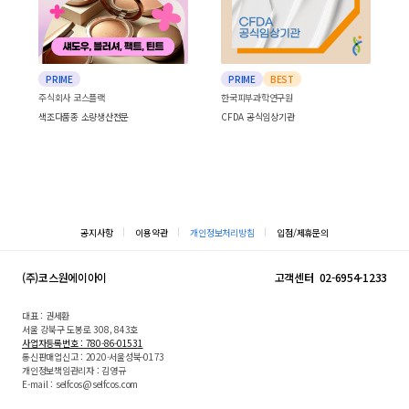
PRIME
PRIME
BEST
주식회사 코스플랙
한국피부과학연구원
색조다품종 소량생산전문
CFDA 공식임상기관
공지사항
이용약관
개인정보처리방침
입점/제휴문의
(주)코스원에이아이
고객센터
02-6954-1233
대표 : 권세환
서울 강북구 도봉로 308, 843호
사업자등록번호 : 780-86-01531
통신판매업신고 : 2020-서울성북-0173
개인정보책임관리자 : 김영규
E-mail : selfcos@selfcos.com