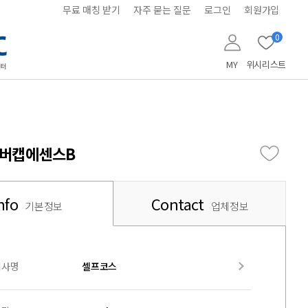
무료 매칭 받기
자주 묻는 질문
로그인
회원가입
0
MY
위시리스트
오버캡에센스B
nfo
Contact
기본정보
업체정보
회사명
셀프코스