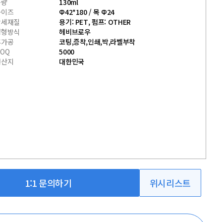
용량
130ml
사이즈
Φ42*180 / 목 Φ24
상세재질
용기: PET, 펌프: OTHER
성형방식
헤비브로우
후가공
코팅,증착,인쇄,박,라벨부착
OQ
5000
원산지
대한민국
1:1 문의하기
위시리스트