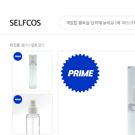
화장품 용기
>
셀프코스