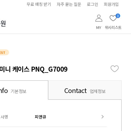
무료 매칭 받기
자주 묻는 질문
로그인
회원가입
0
MY
위시리스트
EST
미니 케이스 PNQ_G7009
nfo
Contact
기본정보
업체정보
회사명
피앤큐