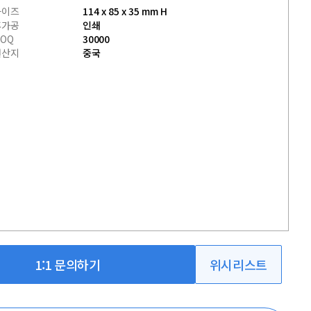
사이즈
114 x 85 x 35 mm H
후가공
인쇄
OQ
30000
원산지
중국
1:1 문의하기
위시리스트