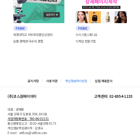
PRIME
PRIME
세명대학교 피부화장품임상센터
쓰리스텝스튜디오
오랜 경력과 다수의 경험
디자인 전문기업
공지사항
이용약관
개인정보처리방침
입점/제휴문의
(주)코스원에이아이
고객센터
02-6954-1233
대표 : 권세환
서울 강북구 도봉로 308, 843호
사업자등록번호 : 780-86-01531
통신판매업신고 : 2020-서울성북-0173
개인정보책임관리자 : 김영규
E-mail : selfcos@selfcos.com