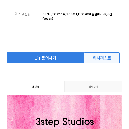
보유 인증
CGMP,ISO22716,ISO9001,ISO14001,할랄(Halal),비건
(Vegan)
1:1 문의하기
위시리스트
제안서
업체소개