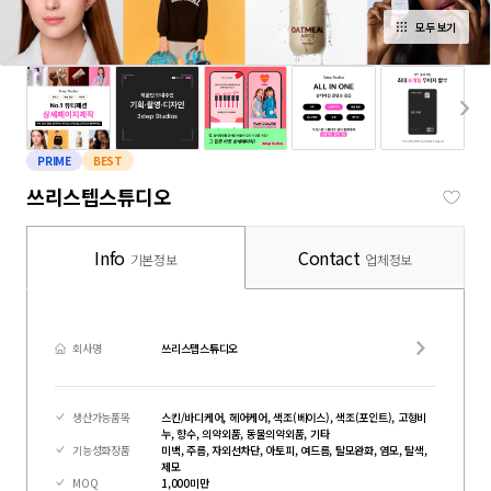
모두 보기
PRIME
BEST
쓰리스텝스튜디오
Info
Contact
기본정보
업체정보
회사명
쓰리스텝스튜디오
생산가능품목
스킨/바디케어, 헤어케어, 색조(베이스), 색조(포인트), 고형비
누, 향수, 의약외품, 동물의약외품, 기타
기능성화장품
미백, 주름, 자외선차단, 아토피, 여드름, 탈모완화, 염모, 탈색,
제모
MOQ
1,000미만